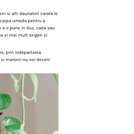
i si alti daunatori carora le
 o carpa umeda pentru a
e a o pune in dus, cada sau
ba si mai mult oxigen si
ze, prin indepartarea
 si maronii nu vor deveni