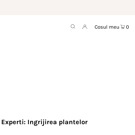
Cosul meu
0
 Experti: Ingrijirea plantelor