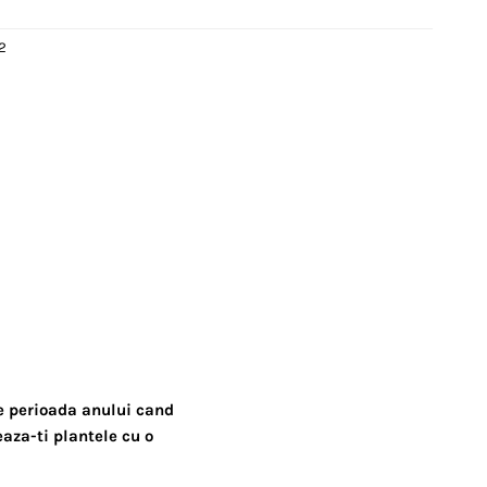
2
e perioada anului cand
eaza-ti plantele cu o