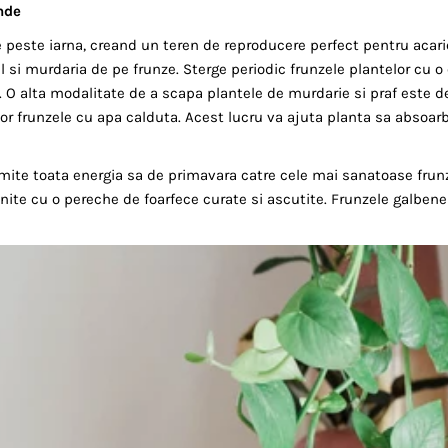
unde
peste iarna, creand un teren de reproducere perfect pentru acarien
l si murdaria de pe frunze. Sterge periodic frunzele plantelor cu
. O alta modalitate de a scapa plantele de murdarie si praf este d
sor frunzele cu apa calduta. Acest lucru va ajuta planta sa absoar
rimite toata energia sa de primavara catre cele mai sanatoase frun
nite cu o pereche de foarfece curate si ascutite. Frunzele galbene