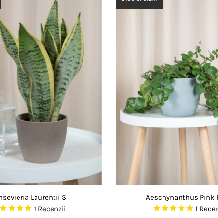
nsevieria Laurentii S
Aeschynanthus Pink 
1
Recenzii
1
Recen