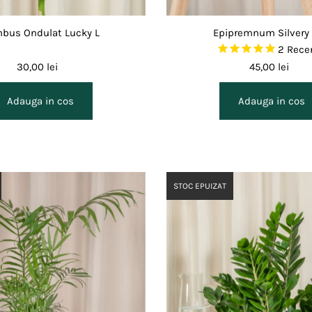
bus Ondulat Lucky L
Epipremnum Silvery
2
Recen
30,00 lei
45,00 lei
STOC EPUIZAT