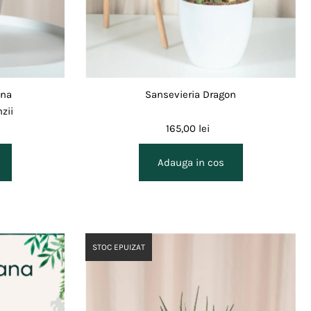
ana
Sansevieria Dragon
zii
165,00 lei
STOC EPUIZAT