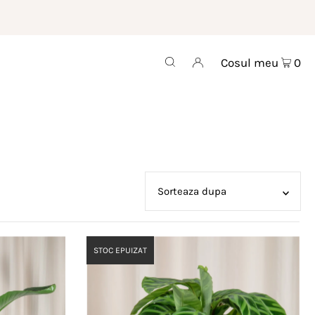
Cosul meu
0
Recomandat
Cele mai relevante
STOC EPUIZAT
Cel mai bine vandut
Alfabetic, A-Z