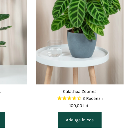
Alfabetic, Z-A
Pret, de la mic la mare
Pret, de la mare la mic
Data, de la vechi la nou
Data, de la nou la vechi
L
Calathea Zebrina
2
Recenzii
100,00 lei