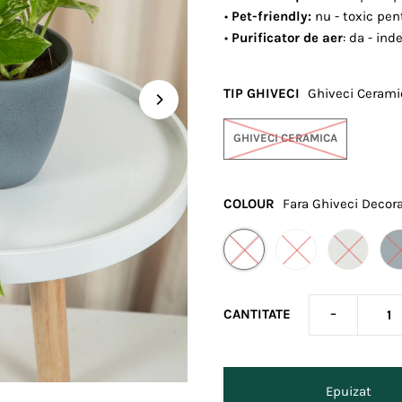
•
Pet-friendly:
nu - toxic pen
•
Purificator de aer
: da - ind
TIP GHIVECI
Ghiveci Cerami
GHIVECI CERAMICA
COLOUR
Fara Ghiveci Decora
-
CANTITATE