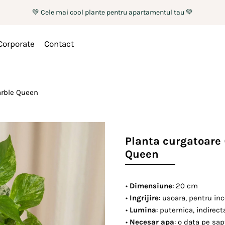
💚 Cele mai cool plante pentru apartamentul tau 💚
Corporate
Contact
arble Queen
Planta curgatoare
Queen
•
Dimensiune
: 20 cm
•
Ingrijire
: usoara, pentru in
•
Lumina
: puternica, indirect
•
Necesar apa
: o data pe s