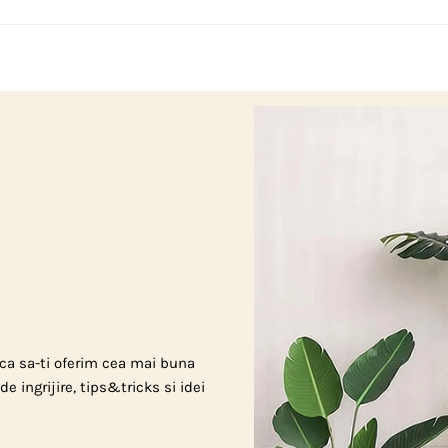
, ca sa-ti oferim cea mai buna
e ingrijire, tips&tricks si idei