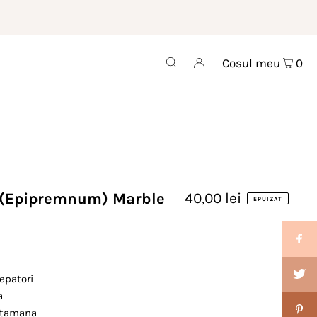
Cosul meu
0
 (Epipremnum) Marble
40,00 lei
EPUIZAT
cepatori
a
aptamana