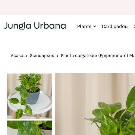
Plante
Card cadou
Acasa
Scindapsus
Planta curgatoare (Epipremnum) M