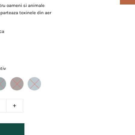
tru oameni si animale
eparteaza toxinele din aer
ca
tiv
+