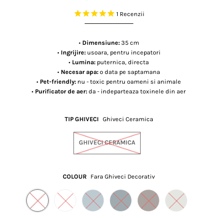
1
Recenzii
•
Dimensiune:
35 cm
•
Ingrijire:
usoara, pentru incepatori
•
Lumina:
puternica, directa
•
Necesar apa:
o data pe saptamana
•
Pet-friendly:
nu - toxic pentru oameni si animale
•
Purificator de aer:
da - indeparteaza toxinele din aer
TIP GHIVECI
Ghiveci Ceramica
GHIVECI CERAMICA
COLOUR
Fara Ghiveci Decorativ