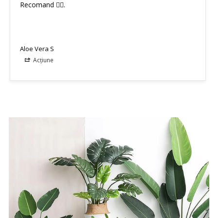
Recomand 👌🏼. 
Aloe Vera S
Acțiune